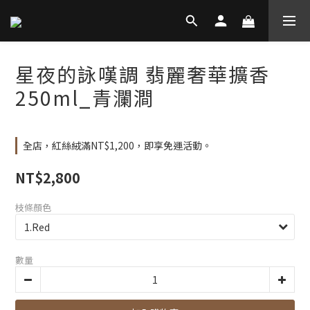
星夜的詠嘆調 翡麗奢華擴香
250ml_青瀾澗
全店，紅絲絨滿NT$1,200，即享免運活動。
NT$2,800
枝條顏色
數量