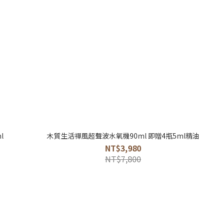
l
木質生活禪風超聲波水氧機90ml 即贈4瓶5ml精油
NT$3,980
NT$7,800