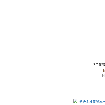
桌型超聲
N