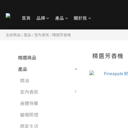
首頁
品牌
產品
關於我
全部商品
/
產品
/
室內香氛
/
精選芳香機
精選芳香機
精選商品
產品
精油
室內香氛
身體保養
蠟燭照燈
居家生活