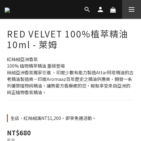
RED VELVET 100%植萃精油
10ml - 萊姆
紅絲絨亞洲香氛
100% 植物精萃精油 重磅登場
絲絨亞洲香氛獨家引進 ，印度少數有能力製造Attar阿塔精油的古
老精油製造商－印度Aromaaz百年歷史之精油供應商，開發一系
列優質植物純精油，讓熱愛方香療癒的您，輕鬆享受來自亞洲的
純正植物香氛精油。
全店，紅絲絨滿NT$1,200，即享免運活動。
NT$680
數量